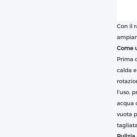
Con il 
ampiame
Come us
Prima d
calda e
rotazio
l'uso, 
acqua c
vuota p
tagliat
Pulizia 