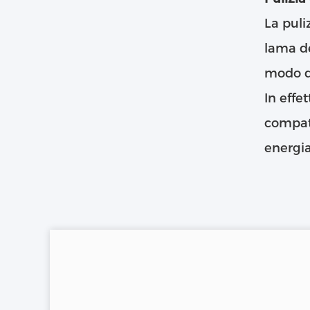
La puli
lama de
modo da
In effet
compatt
energia