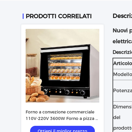
Descri
PRODOTTI CORRELATI
Nuovi p
elettric
Descrizi
Articolo
Modell
Potenz
Dimens
Forno a convezione commerciale
del
110V-220V 3600W Forno a pizza a
sottile
prodott
Ottieni il miglior prezzo