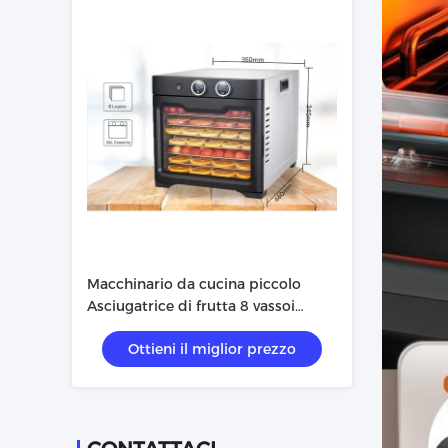
Macchinario da cucina piccolo
Asciugatrice di frutta 8 vassoi
Macchinario per disidratare il cibo
Ottieni il miglior prezzo
a casa