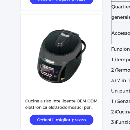
Quartie
general
Accesso
Funzion
1)Temper
2)Termo
3) 7 in 
Un punt
Cucina a riso intelligente OEM ODM
1) Senza
elettronica elettrodomestici per
2)Cucina
cucina a riso
Ottieni il miglior prezzo
3)Funzio