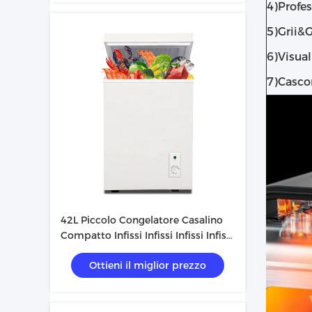
4)Profes
5)Grii&G
6)Visua
7)Cascon
42L Piccolo Congelatore Casalino
Compatto Infissi Infissi Infissi Infissi
Infissi Pieghevoli
Ottieni il miglior prezzo