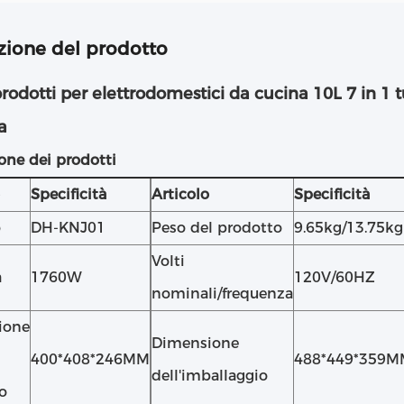
zione del prodotto
rodotti per elettrodomestici da cucina 10L 7 in 1 tut
a
one dei prodotti
Specificità
Articolo
Specificità
o
DH-KNJ01
Peso del prodotto
9.65kg/13.75kg
Volti
a
1760W
120V/60HZ
nominali/frequenza
ione
Dimensione
400*408*246MM
488*449*359M
dell'imballaggio
o