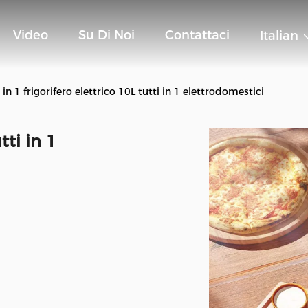
Video
Su Di Noi
Contattaci
Italian
 in 1 frigorifero elettrico 10L tutti in 1 elettrodomestici
tti in 1