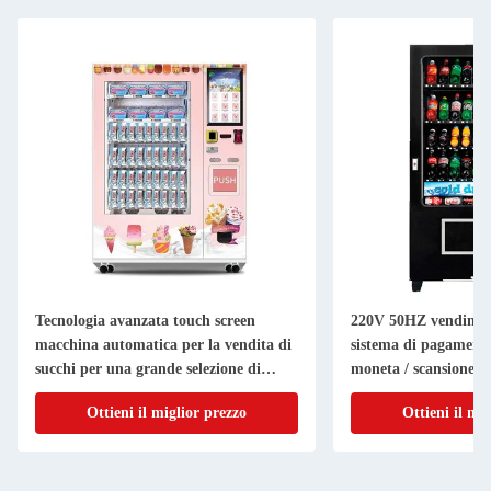
Tecnologia avanzata touch screen
220V 50HZ vending 
macchina automatica per la vendita di
sistema di pagamento
succhi per una grande selezione di
moneta / scansione e 
prodotti
personalizzati
Ottieni il miglior prezzo
Ottieni il mi