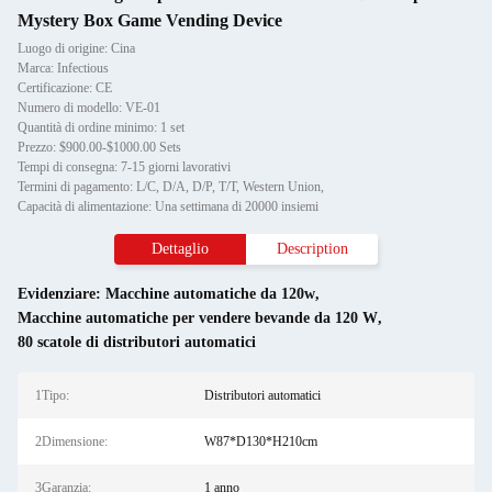
Mystery Box Game Vending Device
Luogo di origine: Cina
Marca: Infectious
Certificazione: CE
Numero di modello: VE-01
Quantità di ordine minimo: 1 set
Prezzo: $900.00-$1000.00 Sets
Tempi di consegna: 7-15 giorni lavorativi
Termini di pagamento: L/C, D/A, D/P, T/T, Western Union,
Capacità di alimentazione: Una settimana di 20000 insiemi
Dettaglio
Description
Evidenziare:
Macchine automatiche da 120w
,
Macchine automatiche per vendere bevande da 120 W
,
80 scatole di distributori automatici
1Tipo:
Distributori automatici
2Dimensione:
W87*D130*H210cm
3Garanzia:
1 anno