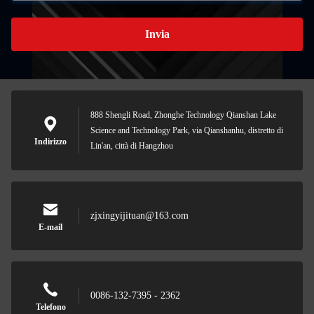
Invia
888 Shengli Road, Zhonghe Technology Qianshan Lake
Science and Technology Park, via Qianshanhu, distretto di
Indirizzo
Lin'an, città di Hangzhou
zjxingyijituan@163.com
E-mail
0086-132-7395 - 2362
Telefono