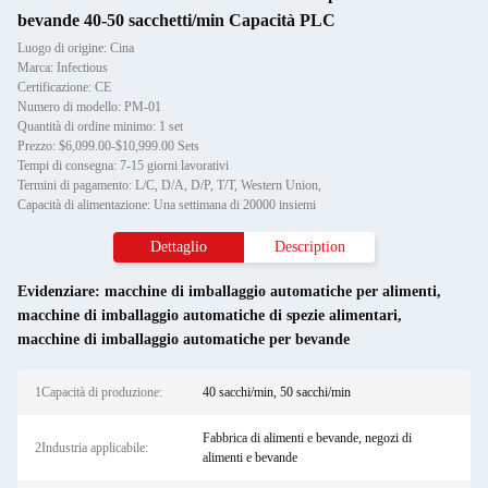
bevande 40-50 sacchetti/min Capacità PLC
Luogo di origine: Cina
Marca: Infectious
Certificazione: CE
Numero di modello: PM-01
Quantità di ordine minimo: 1 set
Prezzo: $6,099.00-$10,999.00 Sets
Tempi di consegna: 7-15 giorni lavorativi
Termini di pagamento: L/C, D/A, D/P, T/T, Western Union,
Capacità di alimentazione: Una settimana di 20000 insiemi
Dettaglio
Description
Evidenziare:
macchine di imballaggio automatiche per alimenti
,
macchine di imballaggio automatiche di spezie alimentari
,
macchine di imballaggio automatiche per bevande
1Capacità di produzione:
40 sacchi/min, 50 sacchi/min
Fabbrica di alimenti e bevande, negozi di
2Industria applicabile:
alimenti e bevande