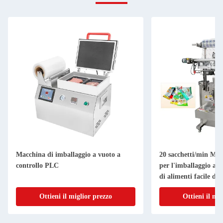
Macchina di imballaggio a vuoto a
20 sacchetti/min Ma
controllo PLC
per l'imballaggio al
di alimenti facile da 
Ottieni il miglior prezzo
Ottieni il mi