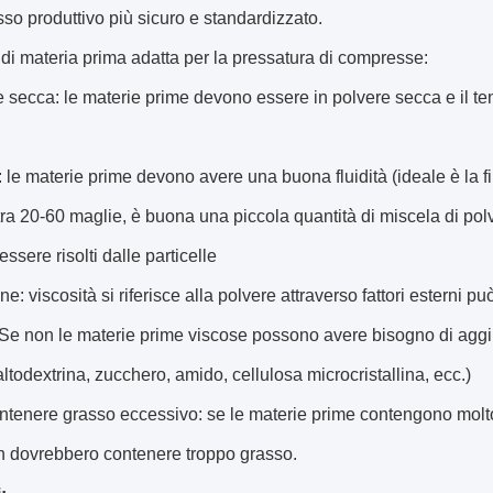
so produttivo più sicuro e standardizzato.
 di materia prima adatta per la pressatura di compresse:
e secca: le materie prime devono essere in polvere secca e il ten
tà: le materie prime devono avere una buona fluidità (ideale è la f
ra 20-60 maglie, è buona una piccola quantità di miscela di polve
ssere risolti dalle particelle
ne: viscosità si riferisce alla polvere attraverso fattori esterni
Se non le materie prime viscose possono avere bisogno di aggi
todextrina, zucchero, amido, cellulosa microcristallina, ecc.)
ntenere grasso eccessivo: se le materie prime contengono molto g
n dovrebbero contenere troppo grasso.