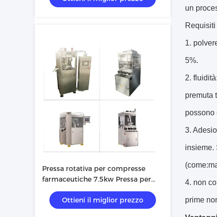
un proces
Requisiti
1. polver
5%.
2. fluidi
premuta t
possono e
3. Adesio
insieme. 
(come:mal
Pressa rotativa per compresse
farmaceutiche 7.5kw Pressa per
4. non co
compresse in polvere in acciaio
Ottieni il miglior prezzo
prime no
inossidabile