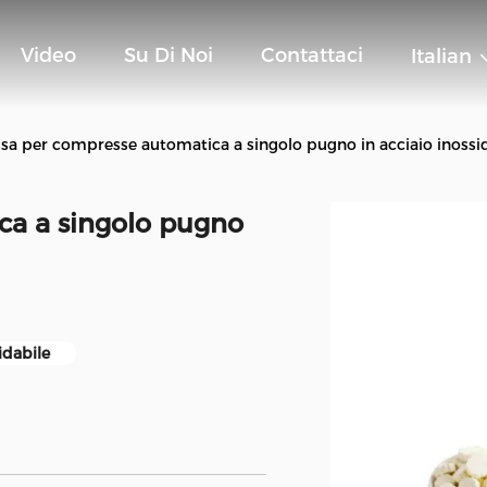
Video
Su Di Noi
Contattaci
Italian
ssa per compresse automatica a singolo pugno in acciaio inossi
ca a singolo pugno
idabile