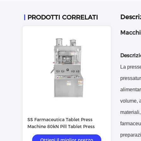
Descri
PRODOTTI CORRELATI
Macchi
Descriz
La presse
pressatur
alimentar
volume, a
materiali
SS Farmaceutica Tablet Press
farmaceuti
Machine 80kN Pill Tablet Press
preparazi
Ottieni il miglior prezzo