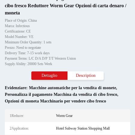
cibo fresco Reduttore Worm Gear Opzioni di carta denaro /
moneta
Place of Origin: China
Marca: Infectious
Certificazione: CE
Model Number: VE
Minimum Order Quantity: 1 sets
Prezzo: Need to negotiate
Delivery Time: 7-15 work days
Payment Terms: L/C D/A D/P T/T Western Union
Supply Ability: 20000 Sets Week
Dettaglio
Description
Evidenziare:
Macchine automatiche per la vendita di monete
,
Personalizza il pagamento Macchina da vendita di cibo fresco
,
Opzioni di moneta Macchinario per vendere cibo fresco
1Reducer:
Worm Gear
2Application:
Hotel Subway Station Shopping Mall