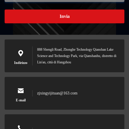
Invia
888 Shengli Road, Zhonghe Technology Qianshan Lake
Science and Technology Park, via Qianshanhu, distretto di
Lin'an, città di Hangzhou
Indirizzo
zjxingyijituan@163.com
E-mail