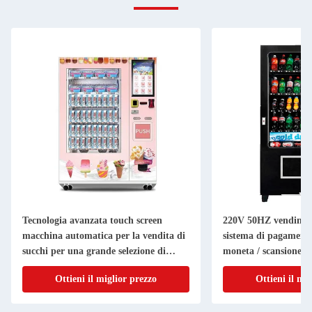
Tecnologia avanzata touch screen
220V 50HZ vending 
macchina automatica per la vendita di
sistema di pagamento
succhi per una grande selezione di
moneta / scansione e 
prodotti
personalizzati
Ottieni il miglior prezzo
Ottieni il mi