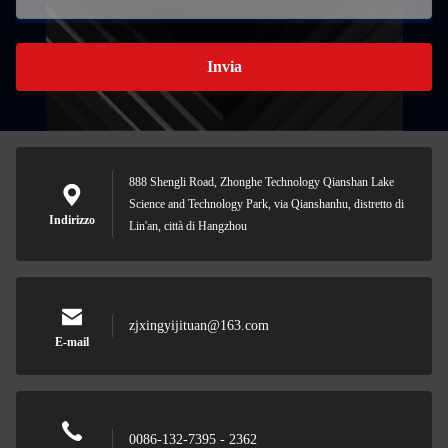
Invia
888 Shengli Road, Zhonghe Technology Qianshan Lake
Science and Technology Park, via Qianshanhu, distretto di
Indirizzo
Lin'an, città di Hangzhou
zjxingyijituan@163.com
E-mail
0086-132-7395 - 2362