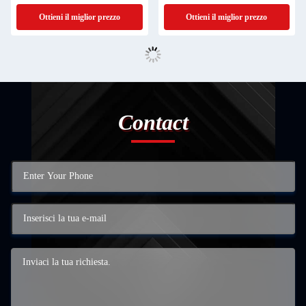
alimentare
personalizzato
Ottieni il miglior prezzo
Ottieni il miglior prezzo
Contact