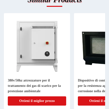
380v/50hz attrezzature per il
Dispositivo di control
trattamento dei gas di scarico per la
per la resistenza agli 
protezione ambientale
corrosione nella depu
scarico industriali
Ottieni il miglior prezzo
Ottieni il mi