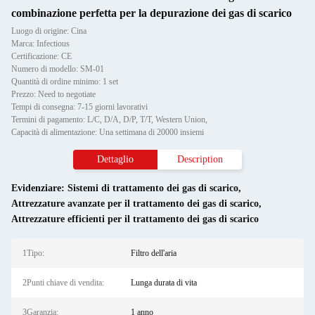
combinazione perfetta per la depurazione dei gas di scarico
Luogo di origine: Cina
Marca: Infectious
Certificazione: CE
Numero di modello: SM-01
Quantità di ordine minimo: 1 set
Prezzo: Need to negotiate
Tempi di consegna: 7-15 giorni lavorativi
Termini di pagamento: L/C, D/A, D/P, T/T, Western Union,
Capacità di alimentazione: Una settimana di 20000 insiemi
Dettaglio
Description
Evidenziare:
Sistemi di trattamento dei gas di scarico
,
Attrezzature avanzate per il trattamento dei gas di scarico
,
Attrezzature efficienti per il trattamento dei gas di scarico
1Tipo:
Filtro dell'aria
2Punti chiave di vendita:
Lunga durata di vita
3Garanzia:
1 anno