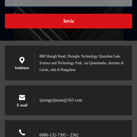
Invia
888 Shengli Road, Zhonghe Technology Qianshan Lake
Science and Technology Park, via Qianshanhu, distretto di
Indirizzo
Lin'an, città di Hangzhou
zjxingyijituan@163.com
E-mail
0086-132-7395 - 2362