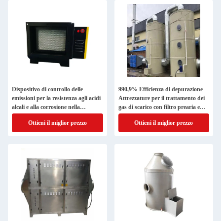
Dispositivo di controllo delle
990,9% Efficienza di depurazione
emissioni per la resistenza agli acidi
Attrezzature per il trattamento dei
alcali e alla corrosione nella
gas di scarico con filtro prearia e
depurazione dei gas di scarico
potenza da 0,75 a 7,5 kW
Ottieni il miglior prezzo
Ottieni il miglior prezzo
industriali