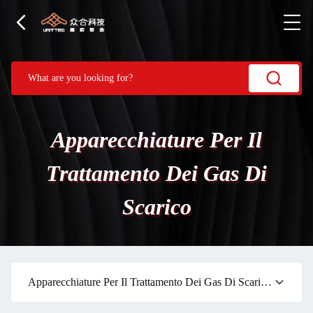
Apparecchiature Per Il
Trattamento Dei Gas Di
Scarico
Apparecchiature Per Il Trattamento Dei Gas Di Scarico
(16)