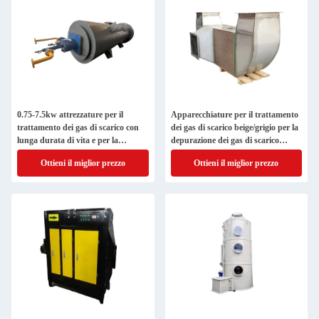
0.75-7.5kw attrezzature per il
Apparecchiature per il trattamento
trattamento dei gas di scarico con
dei gas di scarico beige/grigio per la
lunga durata di vita e per la
depurazione dei gas di scarico
depurazione dei gas di scarico
industriali
Ottieni il miglior prezzo
Ottieni il miglior prezzo