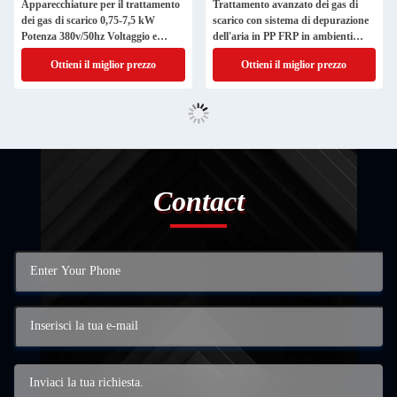
Apparecchiature per il trattamento
Trattamento avanzato dei gas di
dei gas di scarico 0,75-7,5 kW
scarico con sistema di depurazione
Potenza 380v/50hz Voltaggio e
dell'aria in PP FRP in ambienti
tecnologia avanzata di depurazione
industriali
Ottieni il miglior prezzo
Ottieni il miglior prezzo
Contact