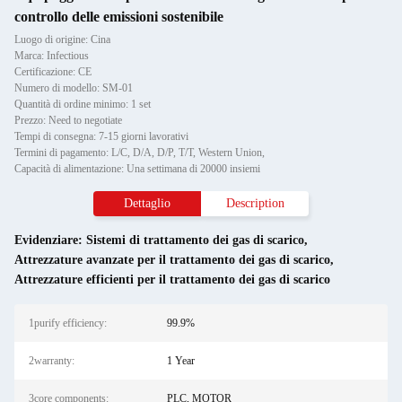
controllo delle emissioni sostenibile
Luogo di origine: Cina
Marca: Infectious
Certificazione: CE
Numero di modello: SM-01
Quantità di ordine minimo: 1 set
Prezzo: Need to negotiate
Tempi di consegna: 7-15 giorni lavorativi
Termini di pagamento: L/C, D/A, D/P, T/T, Western Union,
Capacità di alimentazione: Una settimana di 20000 insiemi
Dettaglio
Description
Evidenziare:
Sistemi di trattamento dei gas di scarico
,
Attrezzature avanzate per il trattamento dei gas di scarico
,
Attrezzature efficienti per il trattamento dei gas di scarico
1purify efficiency:
99.9%
2warranty:
1 Year
3core components:
PLC, MOTOR