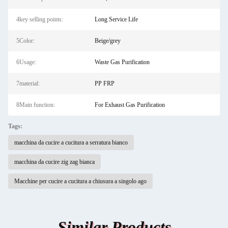
4key selling points:
Long Service Life
5Color:
Beige/grey
6Usage:
Waste Gas Purification
7material:
PP FRP
8Main function:
For Exhaust Gas Purification
Tags:
macchina da cucire a cucitura a serratura bianco
macchina da cucire zig zag bianca
Macchine per cucire a cucitura a chiusura a singolo ago
Similar Products