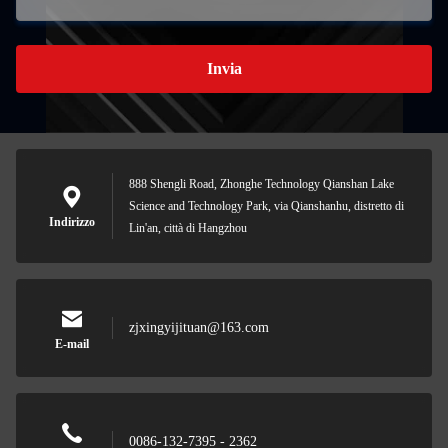
Invia
888 Shengli Road, Zhonghe Technology Qianshan Lake
Science and Technology Park, via Qianshanhu, distretto di
Indirizzo
Lin'an, città di Hangzhou
zjxingyijituan@163.com
E-mail
0086-132-7395 - 2362