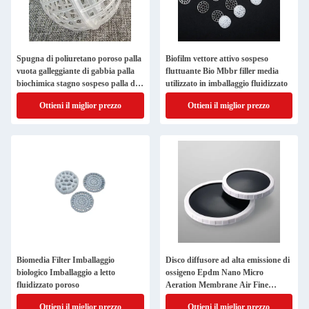
Spugna di poliuretano poroso palla
Biofilm vettore attivo sospeso
vuota galleggiante di gabbia palla
fluttuante Bio Mbbr filler media
biochimica stagno sospeso palla di
utilizzato in imballaggio fluidizzato
riempimento biologico
Ottieni il miglior prezzo
Ottieni il miglior prezzo
Biomedia Filter Imballaggio
Disco diffusore ad alta emissione di
biologico Imballaggio a letto
ossigeno Epdm Nano Micro
fluidizzato poroso
Aeration Membrane Air Fine
Bubble Disc Diffuser per ossigeno
Ottieni il miglior prezzo
Ottieni il miglior prezzo