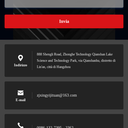
Invia
888 Shengli Road, Zhonghe Technology Qianshan Lake
Science and Technology Park, via Qianshanhu, distretto di
Indirizzo
Lin'an, città di Hangzhou
zjxingyijituan@163.com
E-mail
0086-132-7395 - 2362