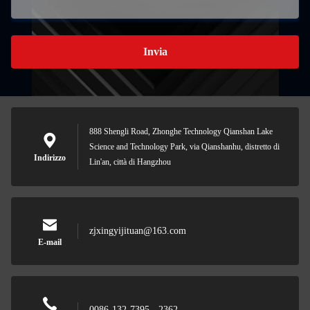
Invia
888 Shengli Road, Zhonghe Technology Qianshan Lake
Science and Technology Park, via Qianshanhu, distretto di
Indirizzo
Lin'an, città di Hangzhou
zjxingyijituan@163.com
E-mail
0086-132-7395 - 2362