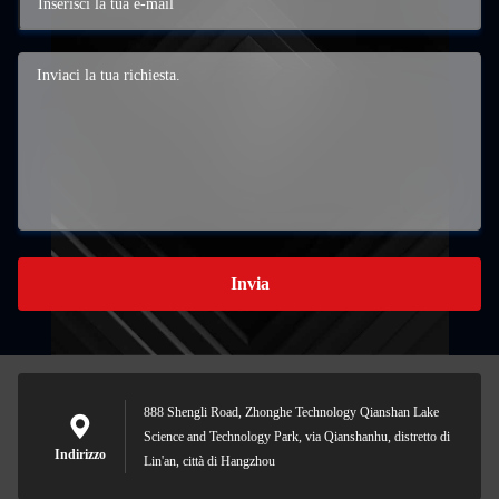
Invia
888 Shengli Road, Zhonghe Technology Qianshan Lake
Science and Technology Park, via Qianshanhu, distretto di
Indirizzo
Lin'an, città di Hangzhou