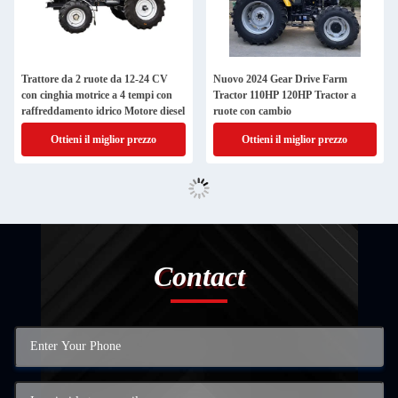
Trattore da 2 ruote da 12-24 CV
Nuovo 2024 Gear Drive Farm
con cinghia motrice a 4 tempi con
Tractor 110HP 120HP Tractor a
raffreddamento idrico Motore diesel
ruote con cambio
Ottieni il miglior prezzo
Ottieni il miglior prezzo
Contact