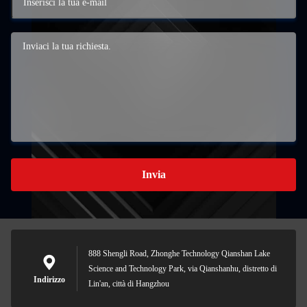
Invia
888 Shengli Road, Zhonghe Technology Qianshan Lake
Science and Technology Park, via Qianshanhu, distretto di
Indirizzo
Lin'an, città di Hangzhou